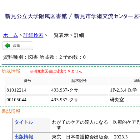
ホーム
>
詳細検索
> 一覧表示 > 詳細
資料種別：
図書
所蔵数：
2
予約数：
0
111108
:
9
所蔵情報
※研究室図書は貸出できません
番号
請求記号
場
81012214
493.937-クサ
1F-2,3,4 医学
00105044
493.937-クサ
研究室
書誌情報
タイトル
わが子のケアの達人になる「医療的ケア児」
著
出版情報
東京 日本看護協会出版会, 2023.3