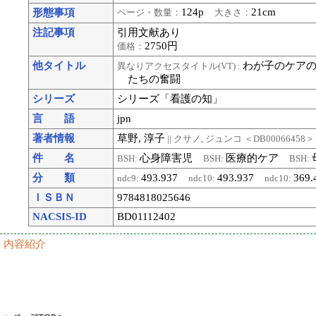
124p
21cm
形態事項
ページ・数量：
大きさ：
注記事項
引用文献あり
2750円
価格：
他タイトル
わが子のケア
異なりアクセスタイトル(VT) :
たちの奮闘
シリーズ
シリーズ「看護の知」
言 語
jpn
著者情報
草野, 淳子
|| クサノ, ジュンコ
＜DB00066458＞
件 名
心身障害児
医療的ケア
BSH:
BSH:
BSH:
分 類
493.937
493.937
369
ndc9:
ndc10:
ndc10:
ＩＳＢＮ
9784818025646
NACSIS-ID
BD01112402
内容紹介