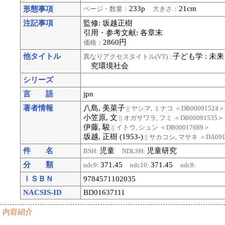
233p
21cm
形態事項
ページ・数量：
大きさ：
注記事項
監修: 坂越正樹
引用・参考文献: 各章末
2860円
価格：
他タイトル
子ども学 : 未
異なりアクセスタイトル(VT) :
究環境社会
シリーズ
言 語
jpn
著者情報
八島, 美菜子
|| ヤシマ, ミナコ
＜DB00091524
小笠原, 文
|| オガサワラ, フミ
＜DB00091535＞
伊藤, 駿
|| イトウ, シュン
＜DB00017689＞
坂越, 正樹 (1953-)
|| サカコシ, マサキ
＜DA091
件 名
児童
児童研究
BSH:
NDLSH:
分 類
371.45
371.45
ndc9:
ndc10:
ndc8:
ＩＳＢＮ
9784571102035
NACSIS-ID
BD01637111
内容紹介