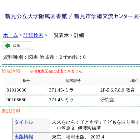
ホーム
>
詳細検索
> 一覧表示 > 詳細
資料種別：
図書
所蔵数：
2
予約数：
0
115313
:
9
所蔵情報
※研究室図書は貸出できません
番号
請求記号
場所
81013630
371.45-ミラ
2F-5,6,7,8,9 教育
00106660
371.45-ミラ
研究室
書誌情報
タイトル
未来をひらく子ども学 : 子どもを取り巻く
小笠原文, 伊藤駿編著
出版情報
東京 福村出版, 2023.4