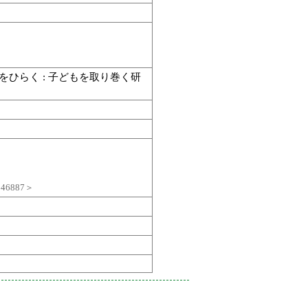
来をひらく : 子どもを取り巻く研
＞
46887＞