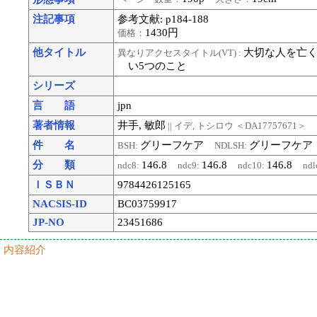
注記事項
参考文献: p184-188
1430円
価格：
他タイトル
大切な人を亡
異なりアクセスタイトル(VT) :
い5つのこと
シリーズ
言 語
jpn
著者情報
井手, 敏郎
|| イデ, トシロウ
＜DA17757671＞
件 名
グリーフケア
グリーフケア
BSH:
NDLSH:
分 類
146.8
146.8
146.8
ndc8:
ndc9:
ndc10:
ndl
ＩＳＢＮ
9784426125165
NACSIS-ID
BC03759917
JP-NO
23451686
内容紹介