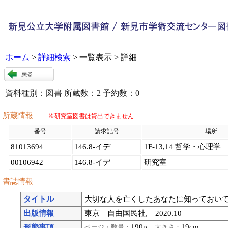
ホーム
>
詳細検索
> 一覧表示 > 詳細
資料種別：
図書
所蔵数：
2
予約数：
0
115440
:
9
所蔵情報
※研究室図書は貸出できません
番号
請求記号
場所
81013694
146.8-イデ
1F-13,14 哲学・心理学
00106942
146.8-イデ
研究室
書誌情報
タイトル
大切な人を亡くしたあなたに知っておいてほ
出版情報
東京 自由国民社, 2020.10
190p
19cm
形態事項
ページ・数量：
大きさ：