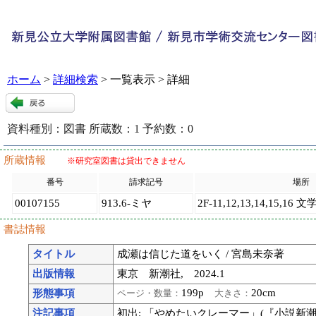
ホーム
>
詳細検索
> 一覧表示 > 詳細
資料種別：
図書
所蔵数：
1
予約数：
0
117754
:
9
所蔵情報
※研究室図書は貸出できません
番号
請求記号
場所
00107155
913.6-ミヤ
2F-11,12,13,14,15,16 文
書誌情報
タイトル
成瀬は信じた道をいく / 宮島未奈著
出版情報
東京 新潮社, 2024.1
199p
20cm
形態事項
ページ・数量：
大きさ：
注記事項
初出: 「やめたいクレーマー」(『小説新潮