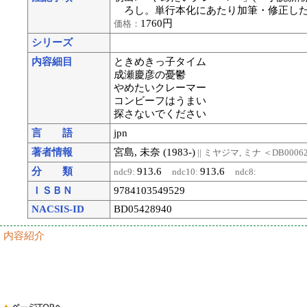
ろし。単行本化にあたり加筆・修正し
1760円
価格：
シリーズ
内容細目
ときめきっ子タイム
成瀬慶彦の憂鬱
やめたいクレーマー
コンビーフはうまい
探さないでください
言 語
jpn
著者情報
宮島, 未奈 (1983-)
|| ミヤジマ, ミナ
＜DB0006
分 類
913.6
913.6
ndc9:
ndc10:
ndc8:
ＩＳＢＮ
9784103549529
NACSIS-ID
BD05428940
内容紹介