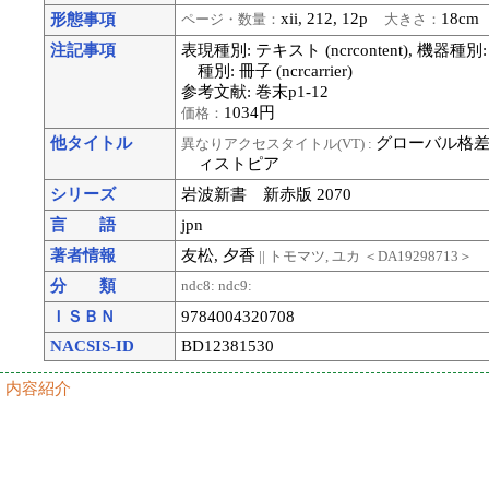
xii, 212, 12p
18c
形態事項
ページ・数量：
大きさ：
注記事項
表現種別: テキスト (ncrcontent), 機器種別:
種別: 冊子 (ncrcarrier)
参考文献: 巻末p1-12
1034円
価格：
他タイトル
グローバル格差
異なりアクセスタイトル(VT) :
ィストピア
シリーズ
岩波新書 新赤版 2070
言 語
jpn
著者情報
友松, 夕香
|| トモマツ, ユカ
＜DA19298713＞
分 類
ndc8:
ndc9:
ＩＳＢＮ
9784004320708
NACSIS-ID
BD12381530
内容紹介