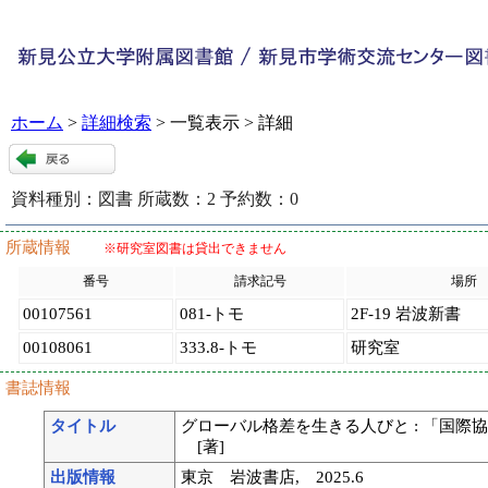
ホーム
>
詳細検索
> 一覧表示 > 詳細
資料種別：
図書
所蔵数：
2
予約数：
0
118234
:
9
所蔵情報
※研究室図書は貸出できません
番号
請求記号
場所
00107561
081-トモ
2F-19 岩波新書
00108061
333.8-トモ
研究室
書誌情報
タイトル
グローバル格差を生きる人びと : 「国際協
[著]
出版情報
東京 岩波書店, 2025.6