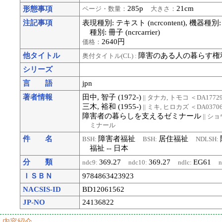
285p
21cm
形態事項
ページ・数量：
大きさ：
注記事項
表現種別: テキスト (ncrcontent), 機器種別:
種別: 冊子 (ncrcarrier)
2640円
価格：
他タイトル
障害のある人の暮らす権利
奥付タイトル(CL) :
シリーズ
言 語
jpn
著者情報
田中, 智子 (1972-)
|| タナカ, トモコ
＜DA1772
三木, 裕和 (1955-)
|| ミキ, ヒロカズ
＜DA0370
障害者の暮らしを支えるゼミナール
|| シ
ミナール
件 名
障害者福祉
居住福祉
BSH:
BSH:
NDLSH:
福祉 -- 日本
分 類
369.27
369.27
EG61
ndc9:
ndc10:
ndlc:
n
ＩＳＢＮ
9784863423923
NACSIS-ID
BD12061562
JP-NO
24136822
内容紹介