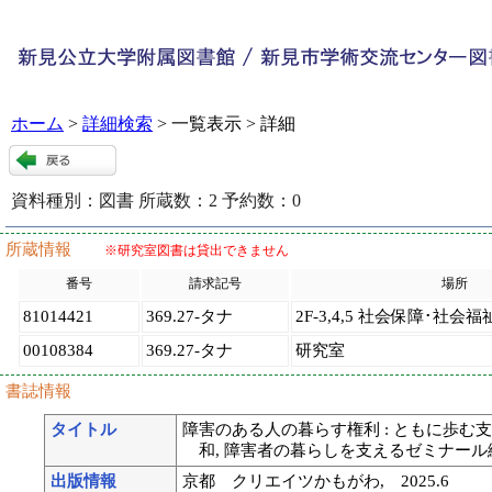
ホーム
>
詳細検索
> 一覧表示 > 詳細
資料種別：
図書
所蔵数：
2
予約数：
0
119080
:
9
所蔵情報
※研究室図書は貸出できません
番号
請求記号
場所
81014421
369.27-タナ
2F-3,4,5 社会保障･社会福
00108384
369.27-タナ
研究室
書誌情報
タイトル
障害のある人の暮らす権利 : ともに歩む支援
和, 障害者の暮らしを支えるゼミナール
出版情報
京都 クリエイツかもがわ, 2025.6