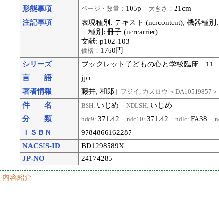
105p
21cm
形態事項
ページ・数量：
大きさ：
注記事項
表現種別: テキスト (ncrcontent), 機器種別:
種別: 冊子 (ncrcarrier)
文献: p102-103
1760円
価格：
シリーズ
ブックレット子どもの心と学校臨床 11
言 語
jpn
著者情報
藤井, 和郎
|| フジイ, カズロウ
＜DA10519857＞
件 名
いじめ
いじめ
BSH:
NDLSH:
分 類
371.42
371.42
FA38
ndc9:
ndc10:
ndlc:
n
ＩＳＢＮ
9784866162287
NACSIS-ID
BD1298589X
JP-NO
24174285
内容紹介