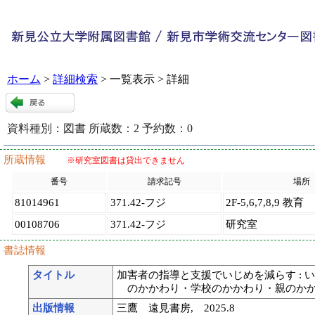
ホーム
>
詳細検索
> 一覧表示 > 詳細
資料種別：
図書
所蔵数：
2
予約数：
0
120028
:
9
所蔵情報
※研究室図書は貸出できません
番号
請求記号
場所
81014961
371.42-フジ
2F-5,6,7,8,9 教育
00108706
371.42-フジ
研究室
書誌情報
タイトル
加害者の指導と支援でいじめを減らす : 
のかかわり・学校のかかわり・親のかかわ
出版情報
三鷹 遠見書房, 2025.8