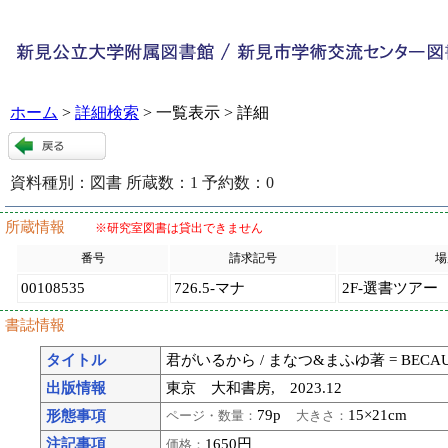
ホーム
>
詳細検索
> 一覧表示 > 詳細
資料種別：
図書
所蔵数：
1
予約数：
0
120301
:
9
所蔵情報
※研究室図書は貸出できません
番号
請求記号
場
00108535
726.5-マナ
2F-選書ツアー
書誌情報
タイトル
君がいるから / まなつ&まふゆ著 = BECAUSE
出版情報
東京 大和書房, 2023.12
79p
15×21cm
形態事項
ページ・数量：
大きさ：
注記事項
1650円
価格：