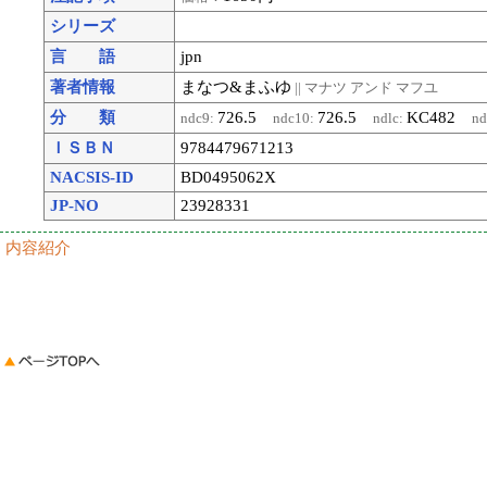
シリーズ
言 語
jpn
著者情報
まなつ&まふゆ
|| マナツ アンド マフユ
分 類
726.5
726.5
KC482
ndc9:
ndc10:
ndlc:
n
ＩＳＢＮ
9784479671213
NACSIS-ID
BD0495062X
JP-NO
23928331
内容紹介