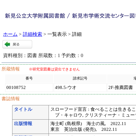
ホーム
>
詳細検索
> 一覧表示 > 詳細
資料種別：
図書
所蔵数：
1
予約数：
0
120529
:
9
所蔵情報
※研究室図書は貸出できません
番号
請求記号
00108752
498.5-ウオ
2F-推薦図書
書誌情報
タイトル
スローフード宣言 : 食べることは生きること
ブ・キャロウ, クリスティーナ・ミュ
出版情報
海士町 (島根県) 海士の風, 2022.11
東京 英治出版 (発売), 2022.11