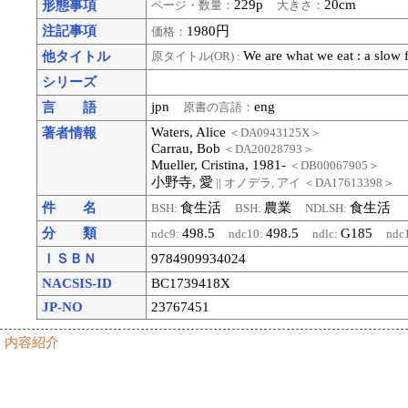
229p
20cm
形態事項
ページ・数量：
大きさ：
注記事項
1980円
価格：
We are what we eat : a slow
他タイトル
原タイトル(OR) :
シリーズ
jpn
eng
言 語
原書の言語：
Waters, Alice
著者情報
＜DA0943125X＞
Carrau, Bob
＜DA20028793＞
Mueller, Cristina, 1981-
＜DB00067905＞
小野寺, 愛
|| オノデラ, アイ
＜DA17613398＞
件 名
食生活
農業
食生活
BSH:
BSH:
NDLSH:
分 類
498.5
498.5
G185
ndc9:
ndc10:
ndlc:
ndc
ＩＳＢＮ
9784909934024
NACSIS-ID
BC1739418X
JP-NO
23767451
内容紹介