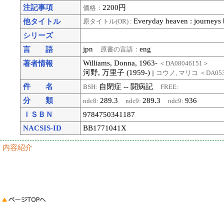
注記事項
2200円
価格：
Everyday heaven : journeys 
他タイトル
原タイトル(OR) :
シリーズ
jpn
eng
言 語
原書の言語：
Williams, Donna, 1963-
著者情報
＜DA08046151＞
河野, 万里子 (1959-)
|| コウノ, マリコ
＜DA053
件 名
自閉症 -- 闘病記
BSH:
FREE:
分 類
289.3
289.3
936
ndc8:
ndc9:
ndc9:
ＩＳＢＮ
9784750341187
NACSIS-ID
BB1771041X
内容紹介