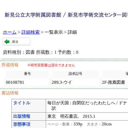
ホーム
>
詳細検索
> 一覧表示 > 詳細
資料種別：
図書
所蔵数：
1
予約数：
0
120535
:
9
所蔵情報
※研究室図書は貸出できません
番号
請求記号
00108781
289.3-ウイ
2F-推薦図書
書誌情報
タイトル
毎日が天国 : 自閉症だったわたしへ / 
訳
出版情報
東京 明石書店, 2015.1
339p
20cm
形態事項
ページ・数量：
大きさ：