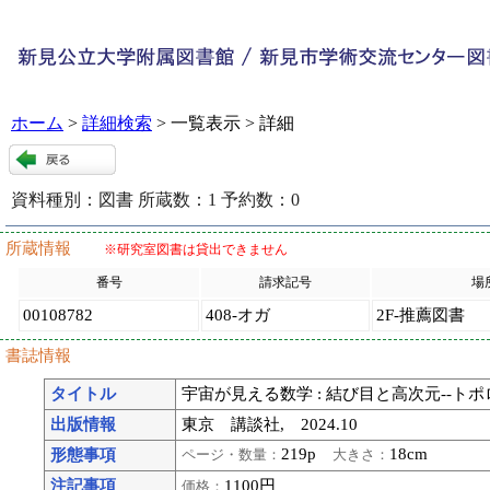
ホーム
>
詳細検索
> 一覧表示 > 詳細
資料種別：
図書
所蔵数：
1
予約数：
0
120536
:
9
所蔵情報
※研究室図書は貸出できません
番号
請求記号
場
00108782
408-オガ
2F-推薦図書
書誌情報
タイトル
宇宙が見える数学 : 結び目と高次元--トポ
出版情報
東京 講談社, 2024.10
219p
18cm
形態事項
ページ・数量：
大きさ：
注記事項
1100円
価格：