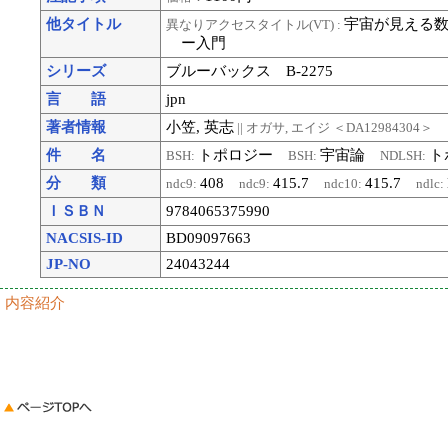
他タイトル
宇宙が見える数学
異なりアクセスタイトル(VT) :
ー入門
シリーズ
ブルーバックス B-2275
言 語
jpn
著者情報
小笠, 英志
|| オガサ, エイジ
＜DA12984304＞
件 名
トポロジー
宇宙論
ト
BSH:
BSH:
NDLSH:
分 類
408
415.7
415.7
ndc9:
ndc9:
ndc10:
ndlc:
ＩＳＢＮ
9784065375990
NACSIS-ID
BD09097663
JP-NO
24043244
内容紹介