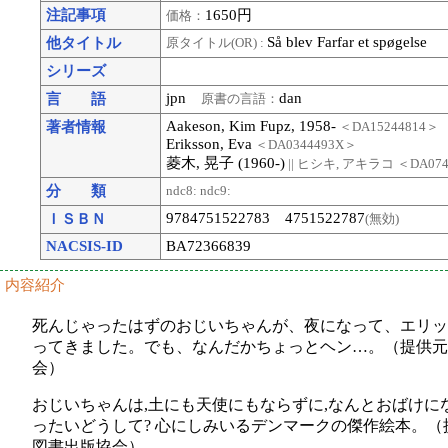
注記事項
1650円
価格：
Så blev Farfar et spøgelse
他タイトル
原タイトル(OR) :
シリーズ
jpn
dan
言 語
原書の言語：
Aakeson, Kim Fupz, 1958-
著者情報
＜DA15244814＞
Eriksson, Eva
＜DA0344493X＞
菱木, 晃子 (1960-)
|| ヒシキ, アキラコ
＜DA074
分 類
ndc8:
ndc9:
9784751522783 4751522787
ＩＳＢＮ
(無効)
NACSIS-ID
BA72366839
内容紹介
死んじゃったはずのおじいちゃんが、夜になって、エリッ
ってきました。でも、なんだかちょっとヘン…。（提供元:
会）
おじいちゃんは,土にも天使にもならずに,なんとおばけに
ったいどうして? 心にしみいるデンマークの傑作絵本。（提
図書出版協会）