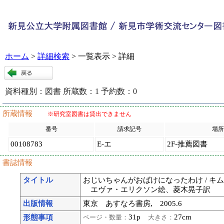
ホーム
>
詳細検索
> 一覧表示 > 詳細
資料種別：
図書
所蔵数：
1
予約数：
0
120537
:
9
所蔵情報
※研究室図書は貸出できません
番号
請求記号
場所
00108783
E-エ
2F-推薦図書
書誌情報
タイトル
おじいちゃんがおばけになったわけ / キ
エヴァ・エリクソン絵、菱木晃子訳
出版情報
東京 あすなろ書房, 2005.6
31p
27cm
形態事項
ページ・数量：
大きさ：