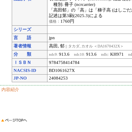
種別: 冊子 (ncrcarrier)
「高田郁」の「高」は「梯子高 (はしごだ
記述は第3刷(2025.3)による
1760円
価格：
シリーズ
言 語
jpn
著者情報
高田, 郁
|| タカダ, カオル
＜DA1670432X＞
分 類
913.6
913.6
KH971
ndc9:
ndc10:
ndlc:
nd
ＩＳＢＮ
9784758414784
NACSIS-ID
BD1061627X
JP-NO
24084253
内容紹介