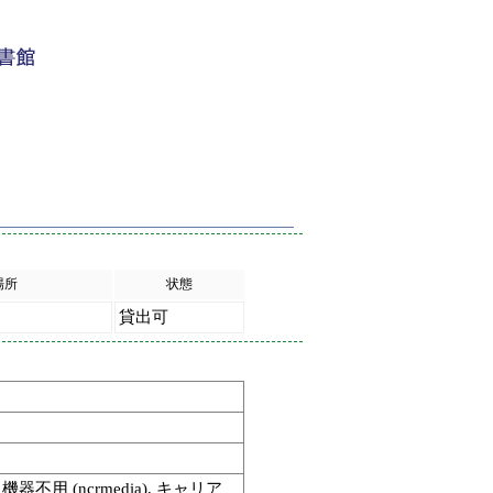
場所
状態
貸出可
 機器不用 (ncrmedia), キャリア