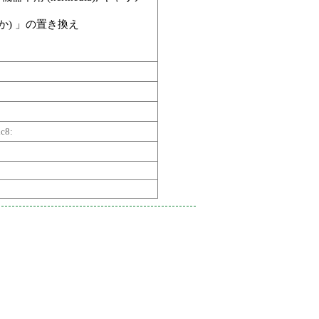
か) 」の置き換え
c8: