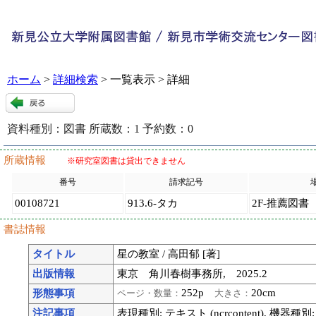
ホーム
>
詳細検索
> 一覧表示 > 詳細
資料種別：
図書
所蔵数：
1
予約数：
0
120579
:
9
所蔵情報
※研究室図書は貸出できません
番号
請求記号
00108721
913.6-タカ
2F-推薦図書
書誌情報
タイトル
星の教室 / 高田郁 [著]
出版情報
東京 角川春樹事務所, 2025.2
252p
20cm
形態事項
ページ・数量：
大きさ：
注記事項
表現種別: テキスト (ncrcontent), 機器種別: