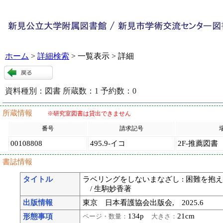
ホーム
>
詳細検索
> 一覧表示 > 詳細
資料種別：
図書
所蔵数：
1
予約数：
0
120637
:
9
所蔵情報
※研究室図書は貸出できません
番号
請求記号
00108808
495.9-イコ
2F-推薦図書
書誌情報
タイトル
ラベリングをしないまなざし : 困難を抱
/ 生駒妙香著
出版情報
東京 日本看護協会出版会, 2025.6
134p
21cm
形態事項
ページ・数量：
大きさ：