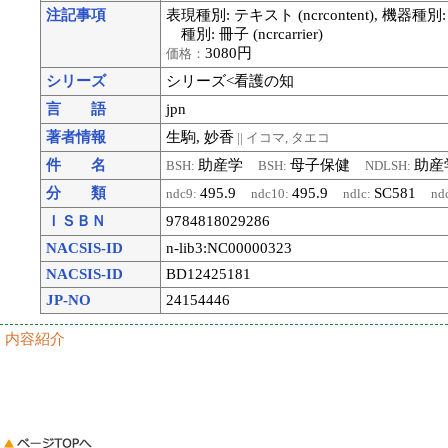
注記事項
表現種別: テキスト (ncrcontent), 機器種別:
種別: 冊子 (ncrcarrier)
3080円
価格：
シリーズ
シリーズ<看護の知
言 語
jpn
著者情報
生駒, 妙香
|| イコマ, タエコ
件 名
助産学
母子保健
助
BSH:
BSH:
NDLSH:
分 類
495.9
495.9
SC581
ndc9:
ndc10:
ndlc:
nd
ＩＳＢＮ
9784818029286
NACSIS-ID
n-lib3:NC00000323
NACSIS-ID
BD12425181
JP-NO
24154446
内容紹介