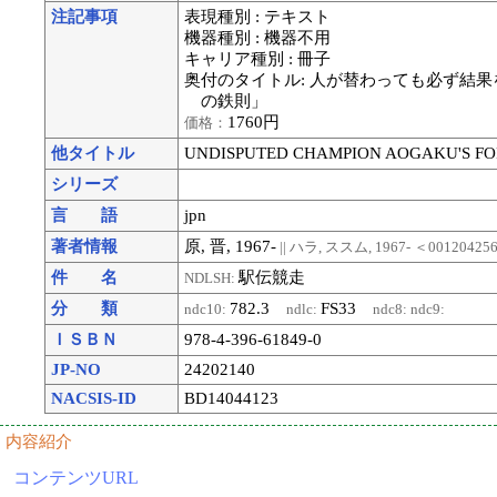
注記事項
表現種別 : テキスト
機器種別 : 機器不用
キャリア種別 : 冊子
奥付のタイトル: 人が替わっても必ず結
の鉄則」
1760円
価格：
他タイトル
UNDISPUTED CHAMPION AOGAKU'S F
シリーズ
言 語
jpn
著者情報
原, 晋, 1967-
|| ハラ, ススム, 1967-
＜00120425
件 名
駅伝競走
NDLSH:
分 類
782.3
FS33
ndc10:
ndlc:
ndc8:
ndc9:
ＩＳＢＮ
978-4-396-61849-0
JP-NO
24202140
NACSIS-ID
BD14044123
内容紹介
コンテンツURL