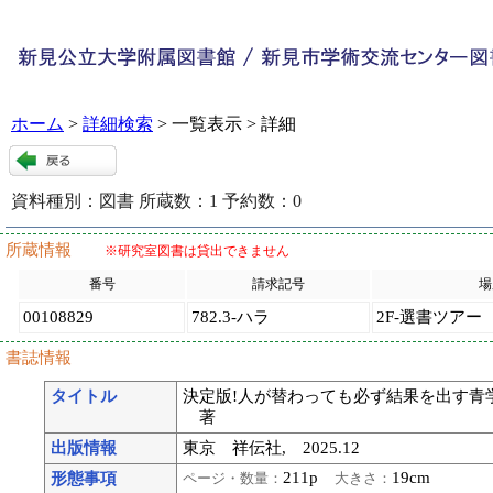
ホーム
>
詳細検索
> 一覧表示 > 詳細
資料種別：
図書
所蔵数：
1
予約数：
0
120666
:
9
所蔵情報
※研究室図書は貸出できません
番号
請求記号
場
00108829
782.3-ハラ
2F-選書ツアー
書誌情報
タイトル
決定版!人が替わっても必ず結果を出す青学
著
出版情報
東京 祥伝社, 2025.12
211p
19cm
形態事項
ページ・数量：
大きさ：