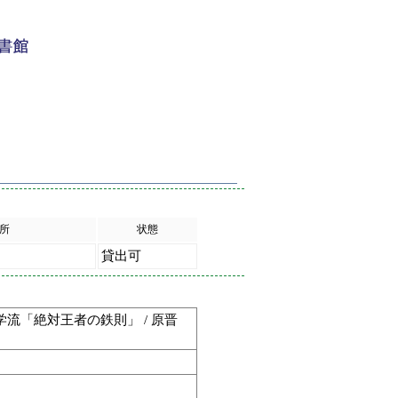
所
状態
貸出可
流「絶対王者の鉄則」 / 原晋