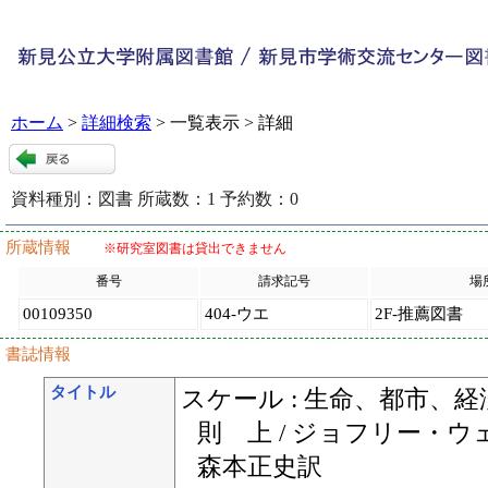
ホーム
>
詳細検索
> 一覧表示 > 詳細
資料種別：
図書
所蔵数：
1
予約数：
0
121240
:
9
所蔵情報
※研究室図書は貸出できません
番号
請求記号
場
00109350
404-ウエ
2F-推薦図書
書誌情報
タイトル
スケール : 生命、都市、
則 上 / ジョフリー・ウ
森本正史訳