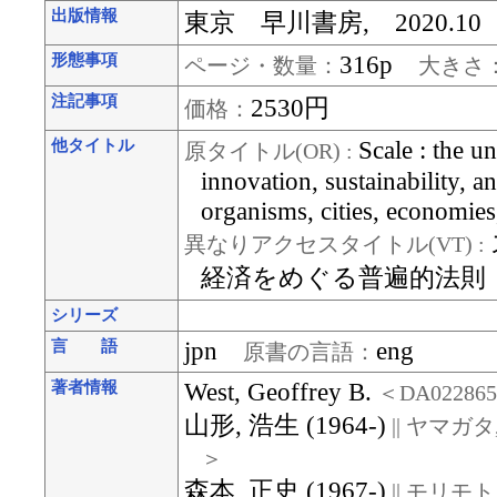
出版情報
東京 早川書房, 2020.10
316p
形態事項
ページ・数量：
大きさ
注記事項
2530円
価格：
Scale : the u
他タイトル
原タイトル(OR) :
innovation, sustainability, an
organisms, cities, economie
異なりアクセスタイトル(VT) :
経済をめぐる普遍的法則
シリーズ
jpn
eng
言 語
原書の言語：
West, Geoffrey B.
著者情報
＜DA02286
山形, 浩生 (1964-)
|| ヤマガタ
＞
森本, 正史 (1967-)
|| モリモト