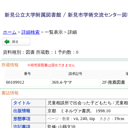
ホーム
>
詳細検索
> 一覧表示 > 詳細
資料種別：
図書
所蔵数：
1
予約数：
0
122004
:
9
所蔵情報
※研究室図書は貸出できません
番号
請求記号
00109912
369.4-ヤマ
2F-推薦図書
書誌情報
タイトル
児童相談所で出会った子どもたち / 児童
出版情報
京都 ミネルヴァ書房, 1998.10
vii, 240, iiip
19c
形態事項
ページ・数量：
大きさ：
注記事項
監修: 山縣文治