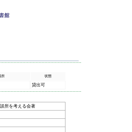
場所
状態
貸出可
相談所を考える会著
m