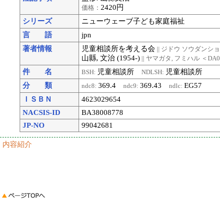
2420円
価格：
シリーズ
ニューウェーブ子ども家庭福祉
言 語
jpn
著者情報
児童相談所を考える会
|| ジドウ ソウダンシ
山縣, 文治 (1954-)
|| ヤマガタ, フミハル
＜DA0
件 名
児童相談所
児童相談所
BSH:
NDLSH:
分 類
369.4
369.43
EG57
ndc8:
ndc9:
ndlc:
ＩＳＢＮ
4623029654
NACSIS-ID
BA38008778
JP-NO
99042681
内容紹介