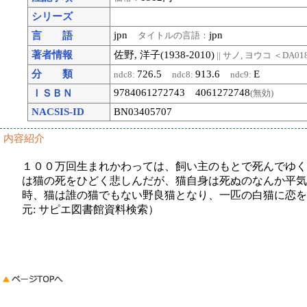
シリーズ
jpn
jpn
言 語
タイトルの言語：
著者情報
佐野, 洋子(1938-2010)
|| サノ, ヨウコ
＜DA018
分 類
726.5
913.6
E
ndc8:
ndc8:
ndc9:
9784061272743 4061272748
ＩＳＢＮ
(無効)
NACSIS-ID
BN03405707
内容紹介
１００万回生まれかわっては、飼い主のもとで死んでゆく
は猫の死をひどく悲しんだが、猫自身は死ぬのなんか平気
時、猫は誰の猫でもない野良猫となり、一匹の白猫に恋を
元: サピエ図書館資料検索）