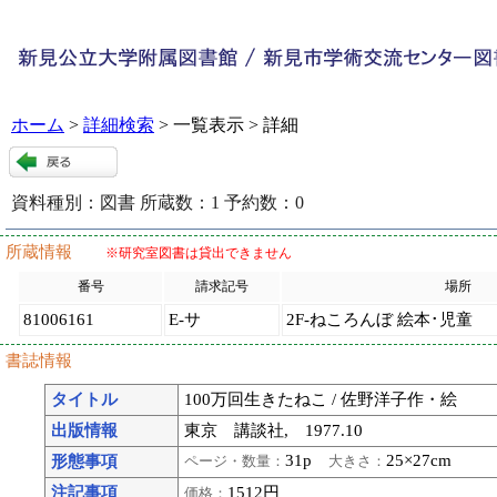
ホーム
>
詳細検索
> 一覧表示 > 詳細
資料種別：
図書
所蔵数：
1
予約数：
0
85284
:
9
所蔵情報
※研究室図書は貸出できません
番号
請求記号
場所
81006161
E-サ
2F-ねころんぼ 絵本･児童
書誌情報
タイトル
100万回生きたねこ / 佐野洋子作・絵
出版情報
東京 講談社, 1977.10
31p
25×27cm
形態事項
ページ・数量：
大きさ：
注記事項
1512円
価格：