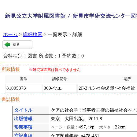
ホーム
>
詳細検索
> 一覧表示 > 詳細
資料種別：
図書
所蔵数：
1
予約数：
0
86414
:
9
所蔵情報
※研究室図書は貸出できません
番号
請求記号
場所
81005373
369-ウエ
2F-3,4,5 社会保障･社会福祉
書誌情報
タイトル
ケアの社会学 : 当事者主権の福祉社会へ /
出版情報
東京 太田出版, 2011.8
497, ivp
22cm
形態事項
ページ・数量：
大きさ：
注記事項
ケア関連年表: p478-481