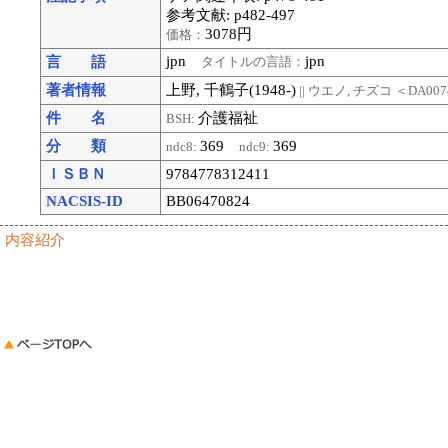
参考文献: p482-497
3078円
価格：
jpn
jpn
言 語
タイトルの言語：
著者情報
上野, 千鶴子(1948-)
|| ウエノ, チズコ
＜DA007
件 名
介護福祉
BSH:
分 類
369
369
ndc8:
ndc9:
ＩＳＢＮ
9784778312411
NACSIS-ID
BB06470824
内容紹介