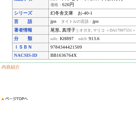
626円
価格：
シリーズ
幻冬舎文庫 お-40-1
jpn
jpn
言 語
タイトルの言語：
著者情報
尾形, 真理子
|| オガタ, マリコ
＜DA17997551
分 類
KH897
913.6
ndlc:
ndc9:
ＩＳＢＮ
9784344421509
NACSIS-ID
BB1636764X
内容紹介