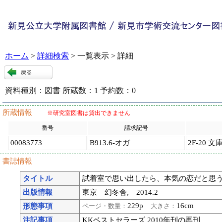
ホーム
>
詳細検索
> 一覧表示 > 詳細
資料種別：
図書
所蔵数：
1
予約数：
0
91285
:
9
所蔵情報
※研究室図書は貸出できません
番号
請求記号
00083773
B913.6-オガ
2F-20 文
書誌情報
タイトル
試着室で思い出したら、本気の恋だと思う。 
出版情報
東京 幻冬舎, 2014.2
229p
16cm
形態事項
ページ・数量：
大きさ：
注記事項
KKベストセラーズ 2010年刊の再刊