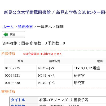
ホーム
>
詳細検索
> 一覧表示 > 詳細
資料種別：
図書
所蔵数：
3
予約数：
0
94007
:
9
所蔵情報
※研究室図書は貸出できません
番号
請求記号
場所
81007725
N049-イベ
1F-10,11,12 看護
00084931
N049-イベ
研究室
00106738
N049-イベ
研究室
書誌情報
タイトル
看護のアジェンダ / 井部俊子著