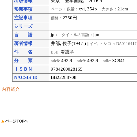
出版情報
東京 医学書院, 2016.9
xvi, 354p
21cm
形態事項
ページ・数量：
大きさ：
注記事項
2750円
価格：
シリーズ
jpn
jpn
言 語
タイトルの言語：
著者情報
井部, 俊子(1947-)
|| イベ, トシコ
＜DA011641
件 名
看護学
BSH:
分 類
492.9
492.9
SC841
ndc8:
ndc9:
ndlc:
ＩＳＢＮ
9784260028165
NACSIS-ID
BB22288708
内容紹介