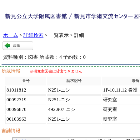
ホーム
>
詳細検索
> 一覧表示 > 詳細
資料種別：
図書
所蔵数：
4
予約数：
0
96871
:
9
所蔵情報
※研究室図書は貸出できません
番号
請求記号
場所
81011812
N251-ニシ
1F-10,11,12 看護
00092319
N251-ニシ
研究室
00096870
492.907-ニシ
研究室
00103963
N251-ニシ
研究室
書誌情報