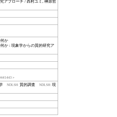
アプローチ / 西村ユミ, 榊原哲
は何か
何か : 現象学からの質的研究ア
441443＞
護学
質的調査
現
NDLSH:
NDLSH: