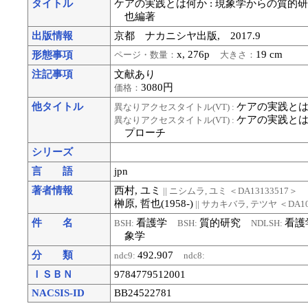
タイトル
ケアの実践とは何か : 現象学からの質的研究
也編著
出版情報
京都 ナカニシヤ出版, 2017.9
x, 276p
19 cm
形態事項
ページ・数量：
大きさ：
注記事項
文献あり
3080円
価格：
他タイトル
ケアの実践と
異なりアクセスタイトル(VT) :
ケアの実践とは
異なりアクセスタイトル(VT) :
プローチ
シリーズ
言 語
jpn
著者情報
西村, ユミ
|| ニシムラ, ユミ
＜DA13133517＞
榊原, 哲也(1958-)
|| サカキバラ, テツヤ
＜DA10
件 名
看護学
質的研究
看
BSH:
BSH:
NDLSH:
象学
分 類
492.907
ndc9:
ndc8:
ＩＳＢＮ
9784779512001
NACSIS-ID
BB24522781