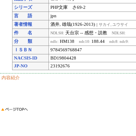
シリーズ
PHP文庫 さ69-2
言 語
jpn
著者情報
酒井, 雄哉(1926-2013)
|| サカイ, ユウサイ
件 名
天台宗 -- 感想・説教
NDLSH:
NDLSH:
分 類
HM138
188.44
ndlc:
ndc10:
ndc8:
ndc9:
ＩＳＢＮ
9784569768847
NACSIS-ID
BD19804428
JP-NO
23192676
内容紹介