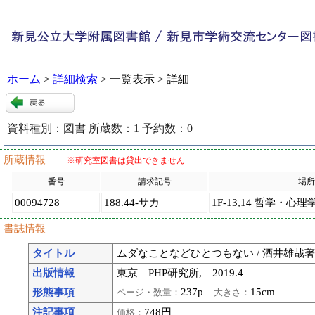
ホーム
>
詳細検索
> 一覧表示 > 詳細
資料種別：
図書
所蔵数：
1
予約数：
0
99770
:
9
所蔵情報
※研究室図書は貸出できません
番号
請求記号
場所
00094728
188.44-サカ
1F-13,14 哲学・心理
書誌情報
タイトル
ムダなことなどひとつもない / 酒井雄哉
出版情報
東京 PHP研究所, 2019.4
237p
15cm
形態事項
ページ・数量：
大きさ：
注記事項
748円
価格：