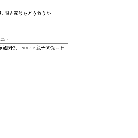
層 : 限界家族をどう救うか
125＞
家族関係
親子関係 -- 日
NDLSH: