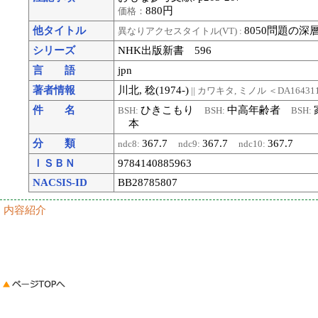
880円
価格：
他タイトル
8050問題の深
異なりアクセスタイトル(VT) :
シリーズ
NHK出版新書 596
言 語
jpn
著者情報
川北, 稔(1974-)
|| カワキタ, ミノル
＜DA16431
件 名
ひきこもり
中高年齢者
BSH:
BSH:
BSH:
本
分 類
367.7
367.7
367.7
ndc8:
ndc9:
ndc10:
ＩＳＢＮ
9784140885963
NACSIS-ID
BB28785807
内容紹介