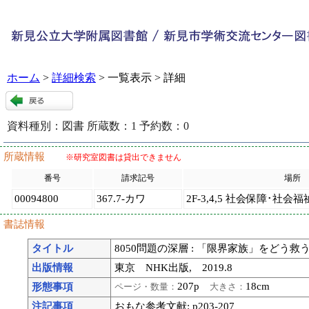
ホーム
>
詳細検索
> 一覧表示 > 詳細
資料種別：
図書
所蔵数：
1
予約数：
0
99841
:
9
所蔵情報
※研究室図書は貸出できません
番号
請求記号
場所
00094800
367.7-カワ
2F-3,4,5 社会保障･社会福
書誌情報
タイトル
8050問題の深層 : 「限界家族」をどう救う
出版情報
東京 NHK出版, 2019.8
207p
18cm
形態事項
ページ・数量：
大きさ：
注記事項
おもな参考文献: p203-207