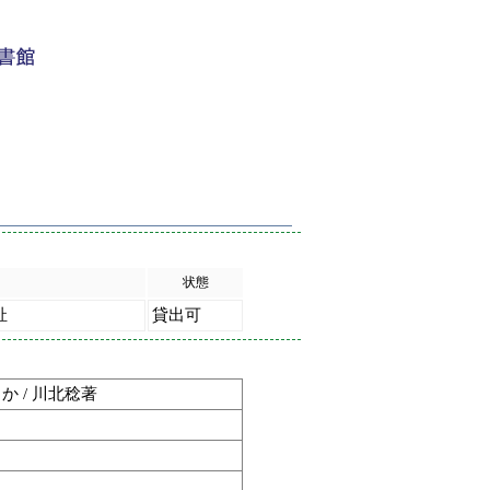
状態
祉
貸出可
か / 川北稔著