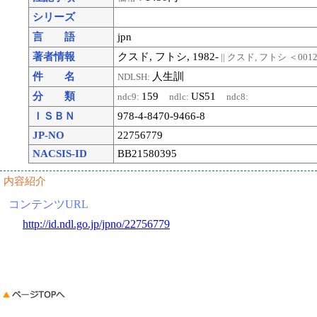
シリーズ
言 語
jpn
著者情報
クスド, フトシ, 1982-
|| クスド, フトシ
＜0012
件 名
人生訓
NDLSH:
分 類
159
US51
ndc9:
ndlc:
ndc8:
ＩＳＢＮ
978-4-8470-9466-8
JP-NO
22756779
NACSIS-ID
BB21580395
内容紹介
コンテンツURL
http://id.ndl.go.jp/jpno/22756779