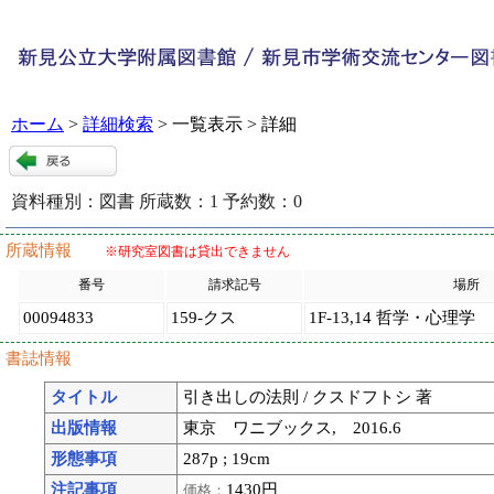
ホーム
>
詳細検索
> 一覧表示 > 詳細
資料種別：
図書
所蔵数：
1
予約数：
0
99863
:
9
所蔵情報
※研究室図書は貸出できません
番号
請求記号
場所
00094833
159-クス
1F-13,14 哲学・心理学
書誌情報
タイトル
引き出しの法則 / クスドフトシ 著
出版情報
東京 ワニブックス, 2016.6
形態事項
287p ; 19cm
注記事項
1430円
価格：